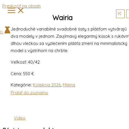
Preskočiť na obsah
Wairia
Jednoduché variabilné svadobné šaty s plášťom vytvárajú
0
dva modely v jednom. Zaujímavý elegantný kúsok s rukávm
dlhou vlečkou sa vyzlečením plášťa zmení na minimalistický
model s výstrihom na chrbte.
Veľkosť: 40/42
Cena: 550 €
Kategórie:
Kolekcia 2026
,
Milena
Pridať do zoznamu
Video