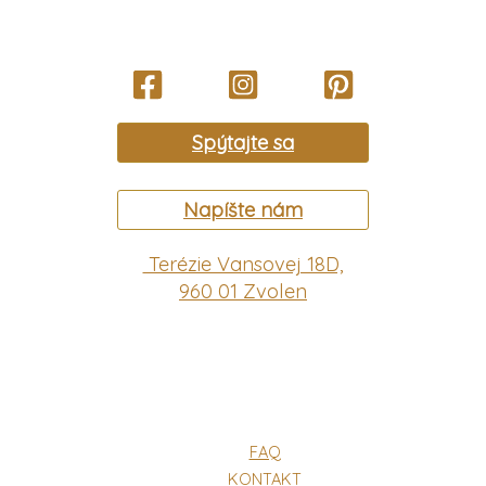
Spýtajte sa
Napíšte nám
Terézie Vansovej 18D,
960 01 Zvolen
FAQ
KONTAKT