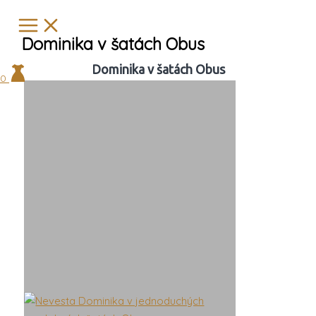
Preskočiť
Hľadať
na
…
Dominika v šatách Obus
obsah
Dominika v šatách Obus
0