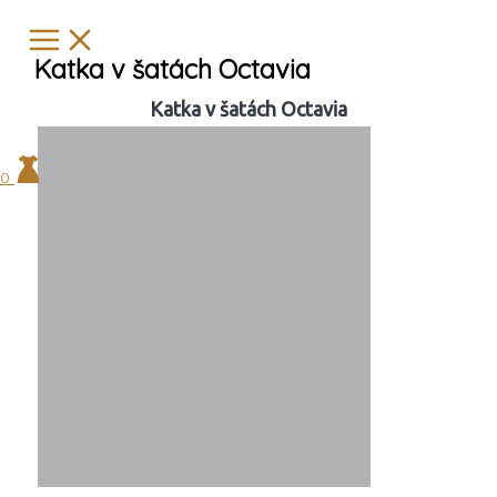
Preskočiť
Hľadať
na
…
Katka v šatách Octavia
obsah
Katka v šatách Octavia
0