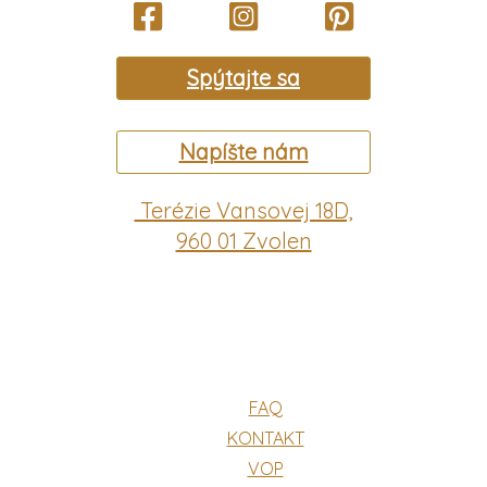
Spýtajte sa
Napíšte nám
Terézie Vansovej 18D,
960 01 Zvolen
FAQ
KONTAKT
VOP