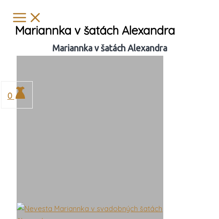
Preskočiť
Hľadať
na
…
Mariannka v šatách Alexandra
obsah
Mariannka v šatách Alexandra
0