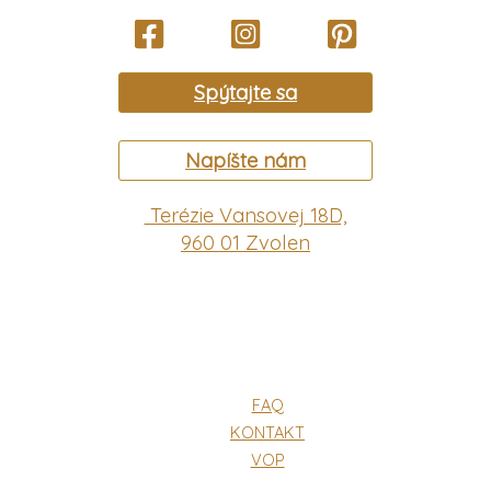
Spýtajte sa
Napíšte nám
Terézie Vansovej 18D,
960 01 Zvolen
FAQ
KONTAKT
VOP