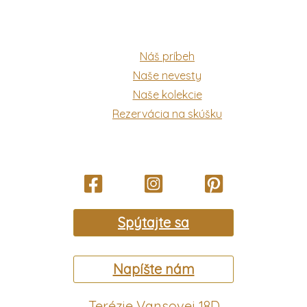
Náš príbeh
Naše nevesty
Naše kolekcie
Rezervácia na skúšku
Spýtajte sa
Napíšte nám
Terézie Vansovej 18D,