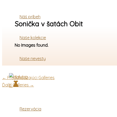
Preskočiť
Hľadať
na
…
Náš príbeh
obsah
Sonička v šatách Obit
Naše kolekcie
No Images found.
Naše nevesty
←
Predchádzajúci Galleries
Ďalší Galleries
→
0
Rezervácia