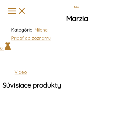
Preskočiť
Hľadať
na
…
Marzia
obsah
Kategória:
Milena
Pridať do zoznamu
0
Video
Súvisiace produkty