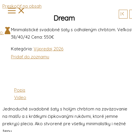
Preskočiť na obsah
Dream
Minimalistické svadobné šaty s odhaleným chrbtom. Veľkosť
0
38/40/42 Cena: 550€
Kategória:
Výpredaj 2026
Pridať do zoznamu
Popis
Video
Jednoduché svadobné šaty s holým chrbtom na zaväzovanie
na mašľu a s krátkymi čipkovanými rukávmi, ktoré jemne
prekryjú plecia. Ako stvorené pre všetky minimalistky i nežné
ženy.