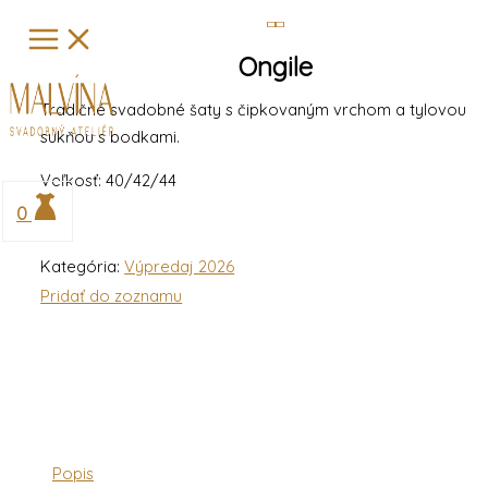
Preskočiť
Hľadať
na
…
Ongile
obsah
Tradičné svadobné šaty s čipkovaným vrchom a tylovou
sukňou s bodkami.
Veľkosť: 40/42/44
0
Kategória:
Výpredaj 2026
Pridať do zoznamu
Popis