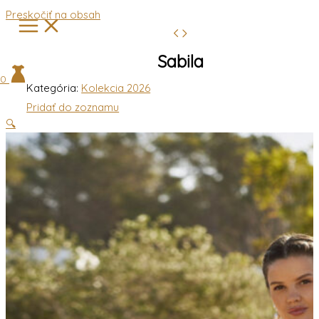
Preskočiť na obsah
Sabila
0
Kategória:
Kolekcia 2026
Pridať do zoznamu
🔍